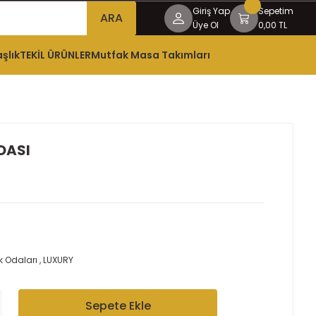
Giriş Yap
Sepetim
ARA
Üye Ol
0,00 TL
şlık
TEKİL ÜRÜNLER
Mutfak Masa Takımları
DASI
 Odaları
,
LUXURY
Sepete Ekle