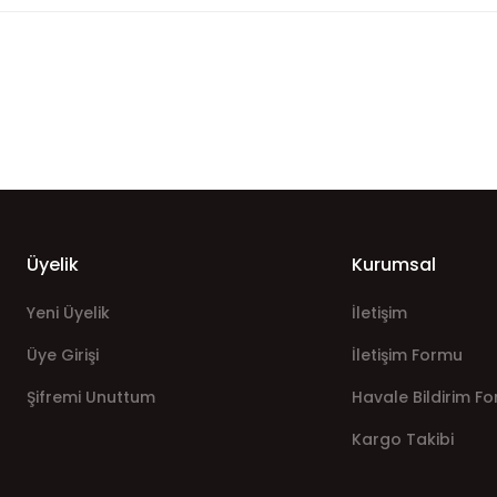
Üyelik
Kurumsal
Yeni Üyelik
İletişim
Üye Girişi
İletişim Formu
Şifremi Unuttum
Havale Bildirim F
Kargo Takibi