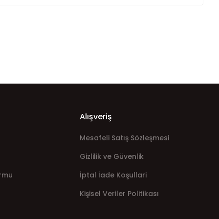
Alışveriş
Mesafeli Satış Sözleşmesi
Gizlilik ve Güvenlik
ormu
İptal İade Koşullari
Kişisel Veriler Politikası