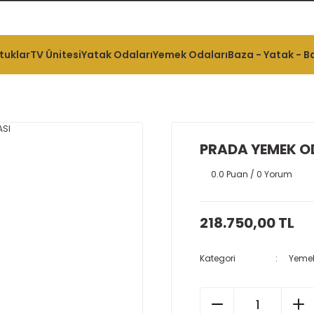
tuklar
TV Ünitesi
Yatak Odaları
Yemek Odaları
Baza - Yatak - Ba
PRADA YEMEK O
0.0 Puan / 0 Yorum
218.750,00 TL
Kategori
Yemek