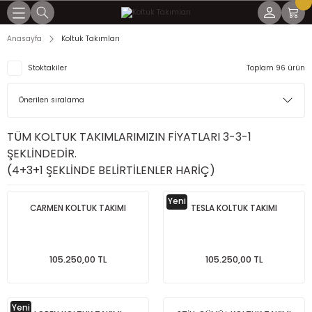
Geri Dön
Geri Dön
Geri Dön
Geri Dön
Geri Dön
Anasayfa
Koltuk Takımları
mları
lar
arı
ları
LER
Stoktakiler
Toplam 96 ürün
ÜLLÜ KÖŞELER
R
ER
ER
TÜM KOLTUK TAKIMLARIMIZIN FİYATLARI 3-3-1
ŞEKLİNDEDİR.
UKLAR
ÖŞELER
(4+3+1 ŞEKLİNDE BELİRTİLENLER HARİÇ)
AKLILAR
Yeni
CARMEN KOLTUK TAKIMI
TESLA KOLTUK TAKIMI
AKLILAR
105.250,00 TL
105.250,00 TL
Yeni