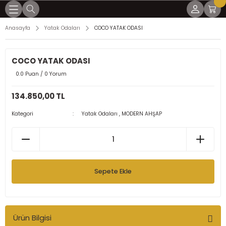
Geri Dön
Geri Dön
Geri Dön
Geri Dön
Geri Dön
Anasayfa
Yatak Odaları
COCO YATAK ODASI
mları
lar
arı
ları
LER
COCO YATAK ODASI
ÜLLÜ KÖŞELER
0.0 Puan / 0 Yorum
R
ER
ER
134.850,00 TL
UKLAR
ÖŞELER
Kategori
Yatak Odaları
,
MODERN AHŞAP
AKLILAR
AKLILAR
Sepete Ekle
Ürün Bilgisi