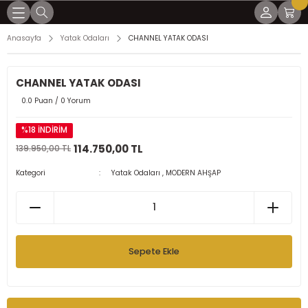
Geri Dön
Geri Dön
Geri Dön
Geri Dön
Geri Dön
Anasayfa
Yatak Odaları
CHANNEL YATAK ODASI
mları
lar
arı
ları
LER
CHANNEL YATAK ODASI
ÜLLÜ KÖŞELER
0.0 Puan / 0 Yorum
R
ER
ER
%18 İNDİRİM
114.750,00 TL
139.950,00 TL
UKLAR
ÖŞELER
Kategori
Yatak Odaları
,
MODERN AHŞAP
AKLILAR
AKLILAR
Sepete Ekle