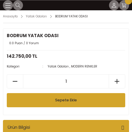
Geri Dön
Geri Dön
Geri Dön
Geri Dön
Geri Dön
Anasayfa
Yatak Odaları
BODRUM YATAK ODASI
mları
lar
arı
ları
LER
BODRUM YATAK ODASI
ÜLLÜ KÖŞELER
0.0 Puan / 0 Yorum
R
ER
ER
142.750,00 TL
UKLAR
ÖŞELER
Kategori
Yatak Odaları
,
MODERN RENKLER
AKLILAR
AKLILAR
Sepete Ekle
Ürün Bilgisi