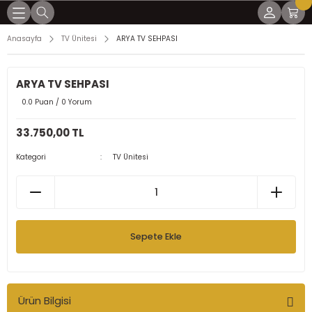
Geri Dön
Geri Dön
Geri Dön
Geri Dön
Geri Dön
Anasayfa
TV Ünitesi
ARYA TV SEHPASI
mları
lar
arı
ları
LER
ARYA TV SEHPASI
ÜLLÜ KÖŞELER
0.0 Puan / 0 Yorum
R
ER
ER
33.750,00 TL
UKLAR
ÖŞELER
Kategori
TV Ünitesi
AKLILAR
AKLILAR
Sepete Ekle
Ürün Bilgisi