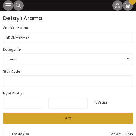
Geri Dön
Geri Dön
Geri Dön
Geri Dön
Geri Dön
Detaylı Arama
mları
lar
arı
ları
LER
Anahtar Kelime
ÜLLÜ KÖŞELER
Kategoriler
R
ER
ER
UKLAR
ÖŞELER
Stok Kodu
AKLILAR
Fiyat Aralığı
AKLILAR
TL Arası
Ara
Stoktakiler
Toplam 3 ürün